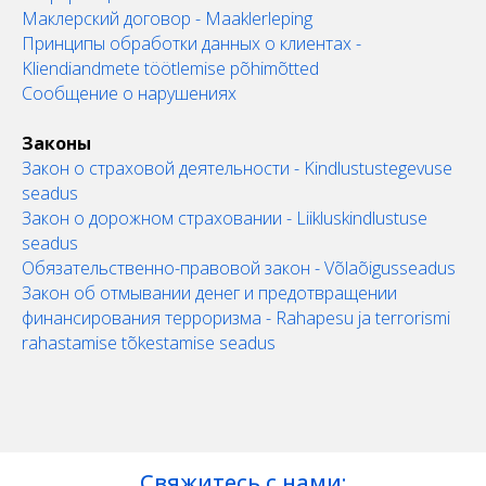
Маклерский договор - Maaklerleping
Принципы обработки данных о клиентах -
Kliendiandmete töötlemise põhimõtted
Сообщение о нарушениях
Законы
Закон о страховой деятельности - Kindlustustegevuse
seadus
Закон о дорожном страховании - Liikluskindlustuse
seadus
Обязательственно-правовой закон - Võlaõigusseadus
Закон об отмывании денег и предотвращении
финансирования терроризма - Rahapesu ja terrorismi
rahastamise tõkestamise seadus
Свяжитесь с нами: