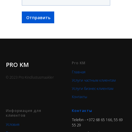
Отправить
Pro KM
PRO KM
Главная
© 2023 Pro Kindlustusmaakler
Услуги частным клиентам
Услуги бизнес-клиентам
Контакты
Информация для
Контакты
клиентов
Telefon - +372 68 65 166, 55 69
Условия
55 29